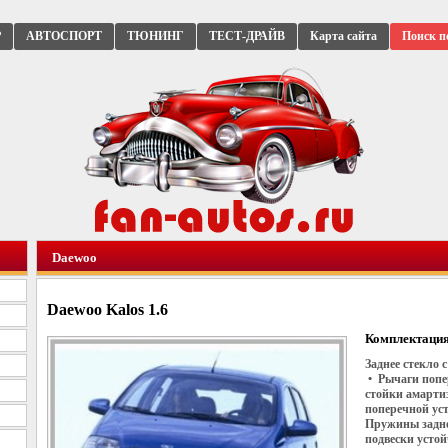
Р
АВТОСПОРТ
ТЮНИНГ
ТЕСТ-ДРАЙВ
Карта сайта
Поиск п
Daewoo
Daewoo Kalos 1.6
Комплектация
Заднее стекло 
• Рычаги попе
стойки амарти
поперечной ус
Пружины задне
подвески усто