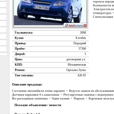
тормоза перед
безопасности 
Электростекло
температуры 
Сигнализация 
Год выпуска:
2008
Кузов:
Хэтчбек
Привод:
Передний
Пробег:
57300
Дверей:
5
Цена:
договорная у.е.
КПП:
Механическая
Регион:
Орехово-Зуево
Тип топлива:
АИ-95
Описание продавца:
Состояние автомобиля очень хорошее • Ведутся записи по обслуживани
Датчики парковки 4-х канальные • Регулируемые сиденья с подогревом
Все расходники заменены • Один хазяин • Фаркоп • Бережная эксплу
Похожие объявления / новости