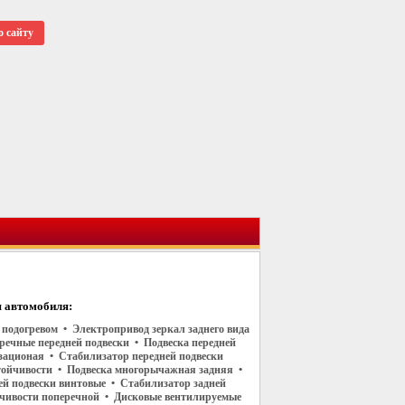
о сайту
 автомобиля:
с подогревом • Электропривод зеркал заднего вида
речные передней подвески • Подвеска передней
зационая • Стабилизатор передней подвески
тойчивости • Подвеска многорычажная задняя •
й подвески винтовые • Стабилизатор задней
йчивости поперечной • Дисковые вентилируемые