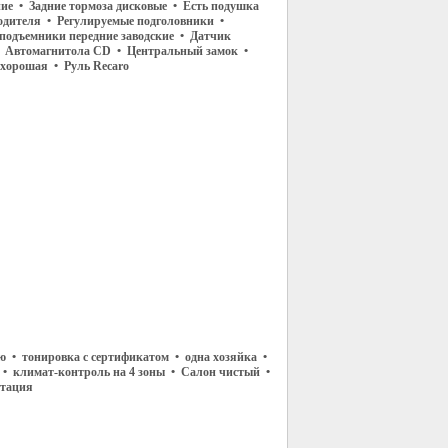
ние • Задние тормоза дисковые • Есть подушка
водителя • Регулируемые подголовники •
подъемники передние заводские • Датчик
• Автомагнитола CD • Центральный замок •
хорошая • Руль Recaro
ю • тонировка с сертификатом • одна хозяйка •
 • климат-контроль на 4 зоны • Салон чистый •
атация