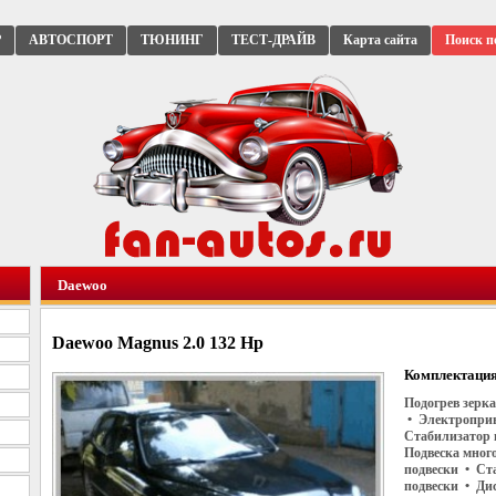
Р
АВТОСПОРТ
ТЮНИНГ
ТЕСТ-ДРАЙВ
Карта сайта
Поиск п
Daewoo
Daewoo Magnus 2.0 132 Hp
Комплектация
Подогрев зерк
• Электроприв
Стабилизатор 
Подвеска мног
подвески • Ст
подвески • Ди