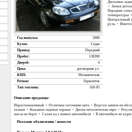
Дисковые задн
• Замки детск
Передние элек
температуры •
Центральный 
руль • Имеетс
Год выпуска:
2000
Кузов:
Седан
Привод:
Передний
Пробег:
138200
Дверей:
4
Цена:
договорная у.е.
КПП:
Механическая
Регион:
Лермонтов
Тип топлива:
АИ-95
Описание продавца:
Нерастаможенный • Отличное состояние авто • Ведутся записи по обс
хозяин • Кожаные сиденья черные • Диски металические евро • Регул
масла не берет • Салон ка у нового автомобиля • В автомобиле не кур
Похожие объявления / новости