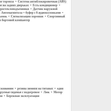
ие тормоза • Система антиблокировочная (ABS)
ие на задних дверьках • Есть кондиционер •
тростеклоподъемники • Датчик наружной
 Автомагнитола + буфер с 6 аудиоколонками •
замок • Сигнализация хорошая • Спортивный
я бортовой компьютер
луживанию • резина зимняя на титанах • один
ируемые сиденья с подогревом • Люк • Мотор
или • Бережная эксплуатация