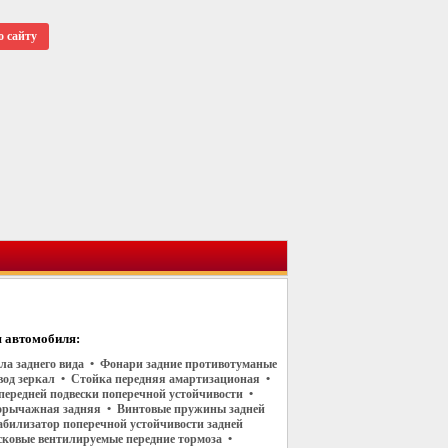
о сайту
 автомобиля:
ала заднего вида • Фонари задние противотуманые
од зеркал • Стойка передняя амартизационая •
передней подвески поперечной устойчивости •
орычажная задняя • Винтовые пружины задней
абилизатор поперечной устойчивости задней
сковые вентилируемые передние тормоза •