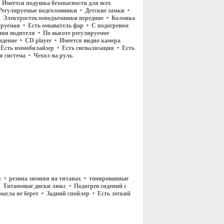
 Имеется подушка безопасности для всех
Регулируемые подголовники • Детские замки •
 Электростеклоподъемники передние • Колонка
ируемая • Есть омыватель фар • С подогревом
ния водителя • По высоте регулируемое
идение • CD player • Имеется видио камера
• Есть иммобилайзер • Есть сигнализация • Есть
я система • Чехол на руль
 • резина зимняя на титанах • тонированные
 Титановые диски люкс • Подогрев сидений с
асла не берет • Задний спойлер • Есть легкий