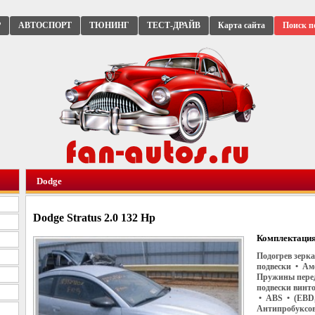
Р
АВТОСПОРТ
ТЮНИНГ
ТЕСТ-ДРАЙВ
Карта сайта
Поиск п
Dodge
Dodge Stratus 2.0 132 Hp
Комплектация
Подогрев зерк
подвески • Ам
Пружины перед
подвески винт
• ABS • (EBD, 
Антипробуксов