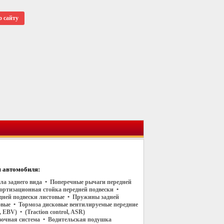
о сайту
 автомобиля:
ала заднего вида • Поперечные рычаги передней
ортизационная стойка передней подвески •
ней подвески листовые • Пружины задней
овые • Тормоза дисковые вентилируемые передние
EBV) • (Traction control, ASR)
очная система • Водительская подушка