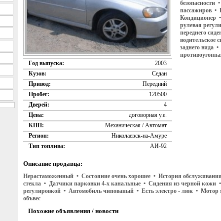
безопасности •
пассажиров • 
Кондиционер •
рулевая регул
переднего сиде
водительское с
заднего вида 
противоугонна
Год выпуска:
2003
Кузов:
Седан
Привод:
Передний
Пробег:
120500
Дверей:
4
Цена:
договорная у.е.
КПП:
Механическая / Автомат
Регион:
Николаевск-на-Амуре
Тип топлива:
АИ-92
Описание продавца:
Нерастаможенный • Состояние очень хорошее • История обслуживания
стекла • Датчики парковки 4-х канальные • Сидения из черной кожи •
регулировкой • Автомобиль чипованый • Есть электро - люк • Мотор м
объвес
Похожие объявления / новости