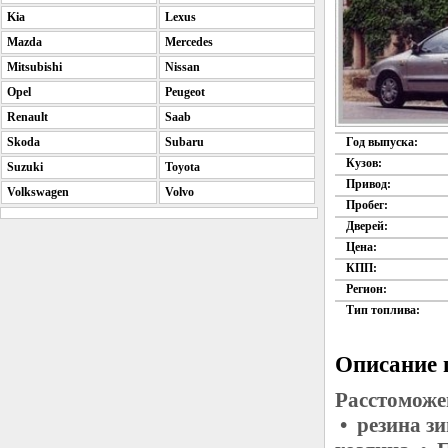
Kia
Lexus
Mazda
Mercedes
Mitsubishi
Nissan
Opel
Peugeot
Renault
Saab
Skoda
Subaru
Год выпуска:
Кузов:
Suzuki
Toyota
Привод:
Volkswagen
Volvo
Пробег:
Дверей:
Цена:
КПП:
Регион:
Тип топлива:
Описание 
Расстоможе
• резина з