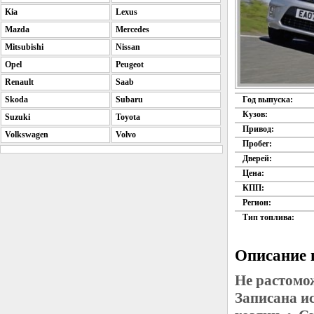
Kia
Lexus
Mazda
Mercedes
Mitsubishi
Nissan
Opel
Peugeot
Renault
Saab
Skoda
Subaru
Год выпуска:
Кузов:
Suzuki
Toyota
Привод:
Volkswagen
Volvo
Пробег:
Дверей:
Цена:
КПП:
Регион:
Тип топлива:
Описание 
Не растомо
Записана и