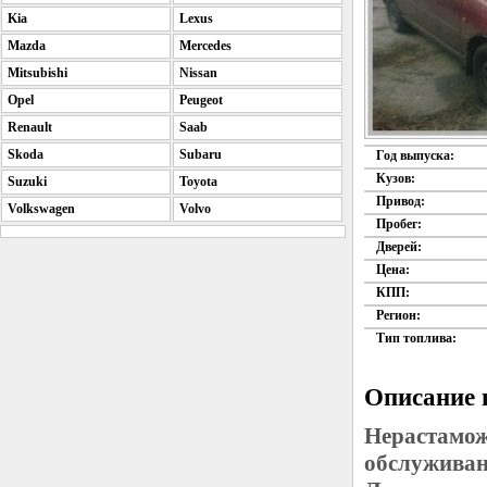
Kia
Lexus
Mazda
Mercedes
Mitsubishi
Nissan
Opel
Peugeot
Renault
Saab
Skoda
Subaru
Год выпуска:
Кузов:
Suzuki
Toyota
Привод:
Volkswagen
Volvo
Пробег:
Дверей:
Цена:
КПП:
Регион:
Тип топлива:
Описание 
Нерастамож
обслуживан