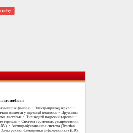
о сайту
 автомобиля:
отуманные фонари • Электропривод зеркал •
чаги имеются у передней подвески • Пружины
ески листовые • Тип задней подвески торсион •
ие тормоза • Система тормозных распределения
EBV) • Антипробуксовочная система (Traction
 • Электронная блокировка дифференциала (EDS,