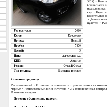
XDS) • Безопа
безопасности 
подголовники 
фар • Подогре
водительское с
• Датчик темп
пультом • Рул
Год выпуска:
2010
Кузов:
Кроссовер
Привод:
Полный
Пробег:
7800
Дверей:
5
Цена:
договорная у.е.
КПП:
Автомат
Регион:
Старый Оскол
Тип топлива:
Дизельное топливо
Описание продавца:
Растоможенный • Отличное состояние авто • резина зимняя на титанах
черные • Легкосплавные диски из титана • 2-х зонный климат-контро
В машине не курят
Похожие объявления / новости