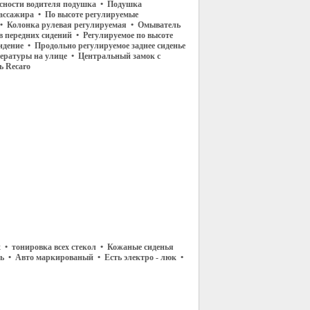
сности водителя подушка • Подушка
пассажира • По высоте регулируемые
• Колонка рулевая регулируемая • Омыватель
в передних сидений • Регулируемое по высоте
идение • Продольно регулируемое заднее сиденье
ературы на улице • Центральный замок с
ь Recaro
 • тонировка всех стекол • Кожаные сиденья
ль • Авто маркированый • Есть электро - люк •