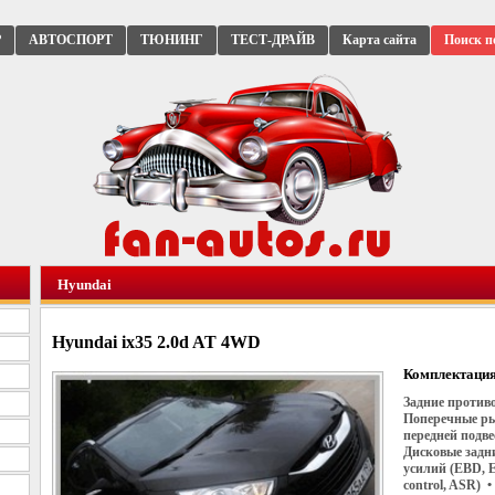
Р
АВТОСПОРТ
ТЮНИНГ
ТЕСТ-ДРАЙВ
Карта сайта
Поиск п
Hyundai
Hyundai ix35 2.0d AT 4WD
Комплектация
Задние против
Поперечные ры
передней подв
Дисковые задн
усилий (EBD, 
control, ASR)