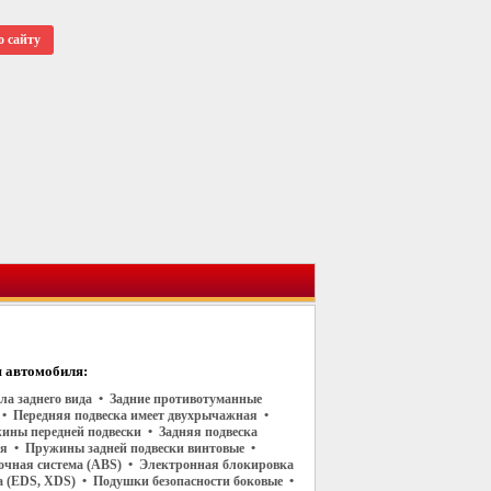
о сайту
 автомобиля:
ала заднего вида • Задние противотуманные
 • Передняя подвеска имеет двухрычажная •
ины передней подвески • Задняя подвеска
 • Пружины задней подвески винтовые •
чная система (ABS) • Электронная блокировка
 (EDS, XDS) • Подушки безопасности боковые •