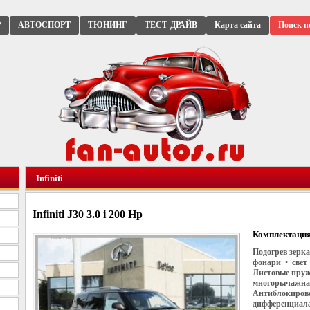
Р
АВТОСПОРТ
ТЮНИНГ
ТЕСТ-ДРАЙВ
Карта сайта
Поиск п
Infiniti
Infiniti J30 3.0 i 200 Hp
Комплектация
Подогрев зерк
фонари • свет
Листовые пруж
многорычажная
Антиблокирово
дифференциала