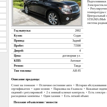
Подголовники 
Электростекло
• Регулируемое
температуры с
Центральный з
STIGMA iMob •
система родна
Год выпуска:
2002
Кузов:
Седан
Привод:
Задний
Пробег:
73500
Дверей:
4
Цена:
договорная у.е.
КПП:
Автомат
Регион:
Тавда
Тип топлива:
АИ-95
Описание продавца:
Стоит на томожне • Отличное состояние авто • История обслуживания 
сертификатом • один хозяин • Парковка на 4 канала • Кожаные сидень
сидений с регулировкой • 2-х зонный климат-контроль • Есть электро 
расходники заменены • Один хазяин • Есть легкий объвес
Похожие объявления / новости