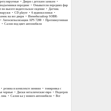
регулируемые • Двери с детским замком •
подъемники передние • Омыватели передних фар
 по высоте водительское сидение • Датчик
 наружи • CD player • 6 аудиоколонки •
амок на все двери • Иммобилайзер SOBR-
 Автосигнализация APS 7200 • Противоугонная
я • Салон под цвет автомобиля
• резина в комплекте зимняя • тонировка с
я черные • Диски металические евро • Подогрев
- люк • Салон ка у нового автомобиля • Все