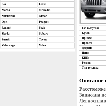
Kia
Lexus
Mazda
Mercedes
Mitsubishi
Nissan
Opel
Peugeot
Renault
Saab
Год выпуска:
Кузов:
Skoda
Subaru
Привод:
Suzuki
Toyota
Пробег:
Volkswagen
Volvo
Дверей:
Цена:
КПП:
Регион:
Тип топлива:
Описание 
Расстоможе
Записана и
Легкосплав