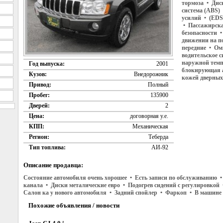
тормоза • Дис
система (ABS)
усилий • (EDS
• Пассажирска
безопасности 
движении на п
передние • Ом
водительское 
наружной темп
Год выпуска:
2001
блокирующая 
Кузов:
Внедорожник
кожей дверных
Привод:
Полный
Пробег:
135900
Дверей:
2
Цена:
договорная у.е.
КПП:
Механическая
Регион:
Теберда
Тип топлива:
АИ-92
Описание продавца:
Состояние автомобиля очень хорошее • Есть записи по обслуживанию •
канала • Диски металические евро • Подогрев сидений с регулировкой
Салон ка у нового автомобиля • Задний спойлер • Фаркоп • В машине 
Похожие объявления / новости