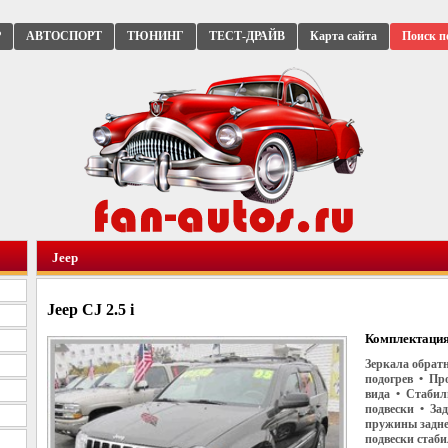
Р
АВТОСПОРТ
ТЮНИНГ
ТЕСТ-ДРАЙВ
Карта сайта
Поиск п
Jeep
Jeep CJ 2.5 i
Комплектация
Зеркала обратн
подогрев • Пр
вида • Стабил
подвески • За
пружины задне
подвески стаб