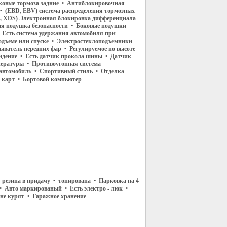
ковые тормоза задние • Антиблокировочная
 • (EBD, EBV) система распределения тормозных
, XDS) Электронная блокировка дифференциала
я подушка безопасности • Боковые подушки
• Есть система удержания автомобиля при
одъеме или спуске • Электростеклоподъемники
ыватель передних фар • Регулируемое по высоте
сидение • Есть датчик прокола шины • Датчик
ературы • Противоугонная система
автомобиль • Спортивный стиль • Отделка
 карт • Бортовой компьютер
 резина в придачу • тонирована • Парковка на 4
 • Авто маркированый • Есть электро - люк •
не курят • Гаражное хранение