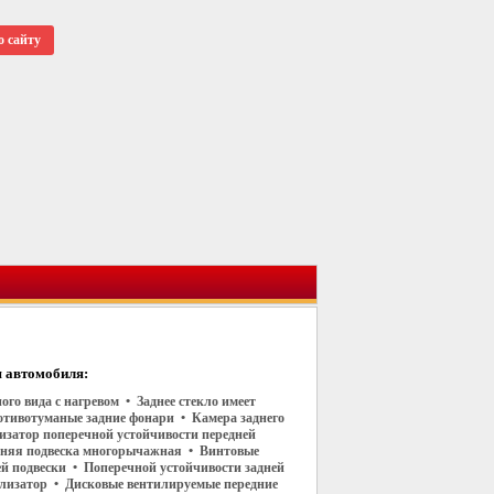
о сайту
 автомобиля:
ого вида с нагревом • Заднее стекло имеет
отивотуманые задние фонари • Камера заднего
изатор поперечной устойчивости передней
дняя подвеска многорычажная • Винтовые
й подвески • Поперечной устойчивости задней
илизатор • Дисковые вентилируемые передние