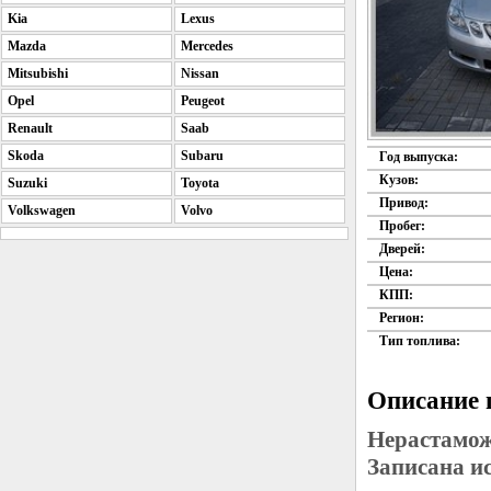
Kia
Lexus
Mazda
Mercedes
Mitsubishi
Nissan
Opel
Peugeot
Renault
Saab
Skoda
Subaru
Год выпуска:
Кузов:
Suzuki
Toyota
Привод:
Volkswagen
Volvo
Пробег:
Дверей:
Цена:
КПП:
Регион:
Тип топлива:
Описание 
Нерастамож
Записана и