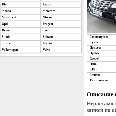
Kia
Lexus
Mazda
Mercedes
Mitsubishi
Nissan
Opel
Peugeot
Renault
Saab
Skoda
Subaru
Год выпуска:
Кузов:
Suzuki
Toyota
Привод:
Volkswagen
Volvo
Пробег:
Дверей:
Цена:
КПП:
Регион:
Тип топлива:
Описание 
Нерастамож
записи по 