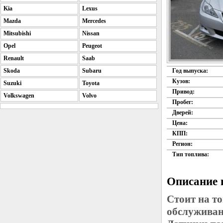
Kia
Lexus
Mazda
Mercedes
Mitsubishi
Nissan
Opel
Peugeot
Renault
Saab
Skoda
Subaru
Год выпуска:
Кузов:
Suzuki
Toyota
Привод:
Volkswagen
Volvo
Пробег:
Дверей:
Цена:
КПП:
Регион:
Тип топлива:
Описание 
Стоит на т
обслуживан