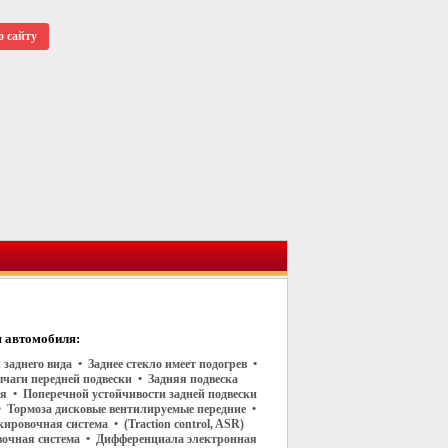
о сайту
 автомобиля:
 заднего вида • Заднее стекло имеет подогрев •
чаги передней подвески • Задняя подвеска
 • Поперечной устойчивости задней подвески
• Тормоза дисковые вентилируемые передние •
ировочная система • (Traction control, ASR)
очная система • Дифференциала электронная