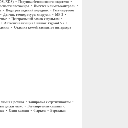
DS, XDS) • Подушка безопасности водителя •
асности пассажира • Имеется климат-контроль •
 • Подогрев сидений передних • Регулируемое
е • Датчик температуры снаружи • МР-3 •
ные • Центральный замок с пультом •
• Автосигнализация Cenmax Vigilant V7 •
дения • Отделка кожей элементов интерьера
 зимняя резина • тонировка с сертификатом •
ые диски люкс • Регулируемые сиденья с
елец • Один хазяин • Фаркоп • Бережная