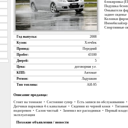
блокировка (E
Подушка безоп
Омыватели фар
заднее сидень
Колонки фирме
Иммобилайзер 
Спортивные си
Год выпуска:
2008
Кузов:
Хэтчбек
Привод:
Передний
Пробег:
43100
Дверей:
5
Цена:
договорная у.е.
КПП:
Автомат
Регион:
Ладушкин
Тип топлива:
АИ-95
Описание продавца:
Стоит на томожне • Состояние супер • Есть записи по обслуживанию •
Датчики парковки 4-х канальные • Сидения из черной кожи • Титанов
подогревом • Салон чистый • Заменил все расходники • Первый влад
эксплуатация
Похожие объявления / новости