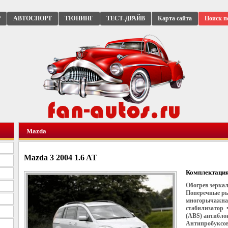
Р
АВТОСПОРТ
ТЮНИНГ
ТЕСТ-ДРАЙВ
Карта сайта
Поиск п
Mazda
Mazda 3 2004 1.6 AT
Комплектация
Обогрев зеркал
Поперечные ры
многорычажная
стабилизатор 
(ABS) антиблок
Антипробуксов