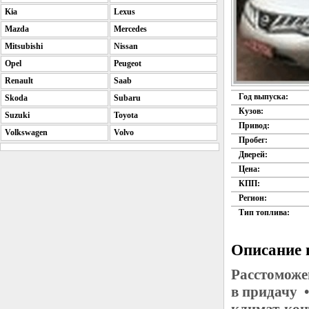
Kia
Lexus
Mazda
Mercedes
Mitsubishi
Nissan
Opel
Peugeot
Renault
Saab
Год выпуска:
Skoda
Subaru
Кузов:
Suzuki
Toyota
Привод:
Volkswagen
Volvo
Пробег:
Дверей:
Цена:
КПП:
Регион:
Тип топлива:
Описание 
Расстоможе
в придачу 
климат-ко