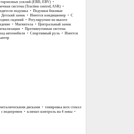
 тормозных усилий (EBD, EBV) •
чная система (Traction control, ASR) •
водителя подушка • Подушки боковые
• Детский замок • Имеется кондиционер • С
едних сидений • Регулируемое по высоте
сидение • Магнитола • Центральный замок
игнализация • Противоугонная система
од автомобиля • Спортивный руль • Имеется
ьютер
металическими дисками • тонировка всех стекол
 с подогревом • климат-контроль на 4 зоны •