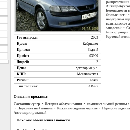
распределения
Антипробуксово
Безопасности 
безопасности 
подогревом пер
водительское 
заводской • С
блокирующая х
бортовой комп
Год выпуска:
2003
Кузов:
Кабриолет
Привод:
Задний
Пробег:
93900
Дверей:
2
Цена:
договорная у.е.
КПП:
Механическая
Регион:
Балей
Тип топлива:
АИ-95
Описание продавца:
Состояние супер • История обслуживания • комплект зимней резины с 
• Парковка на 4 канала • Кожаные сиденья черные • Передние сиденья
Авто маркированый
Похожие объявления / новости