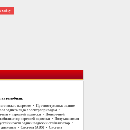
о сайту
 автомобиля:
ного вида с нагревом • Противотуманые задние
ала заднего вида с электроприводом •
чаги у передней подвески • Поперечной
стабилизатор передней подвески • Полузависимая
устойчивости задней подвески стабилизатор •
а дисковые • Система (ABS) • Система