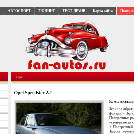
Р
АВТОСПОРТ
ТЮНИНГ
ТЕСТ-ДРАЙВ
Карта сайта
Поиск п
Opel
Opel Speedster 2.2
Комплектация
Зеркала обрат
фонари • Зерк
Поперечные ры
устойчивости 
• Поперечной 
Задние тормоз