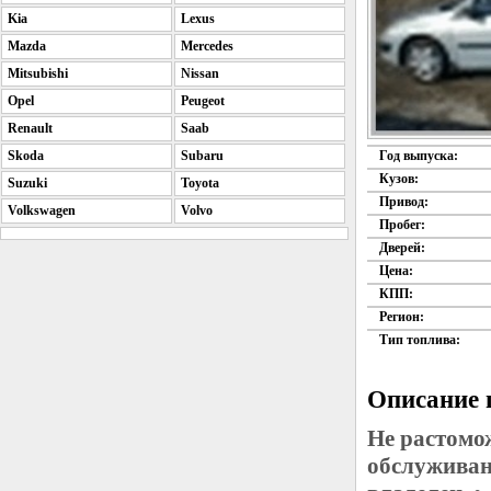
Kia
Lexus
Mazda
Mercedes
Mitsubishi
Nissan
Opel
Peugeot
Renault
Saab
Skoda
Subaru
Год выпуска:
Кузов:
Suzuki
Toyota
Привод:
Volkswagen
Volvo
Пробег:
Дверей:
Цена:
КПП:
Регион:
Тип топлива:
Описание 
Не растомо
обслуживан