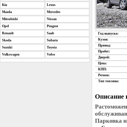
Kia
Lexus
Mazda
Mercedes
Mitsubishi
Nissan
Opel
Peugeot
Renault
Saab
Год выпуска:
Кузов:
Skoda
Subaru
Привод:
Suzuki
Toyota
Пробег:
Volkswagen
Volvo
Дверей:
Цена:
КПП:
Регион:
Тип топлива:
Описание 
Растоможен
обслуживан
Парковка н