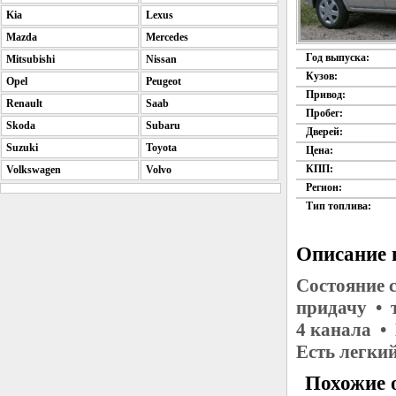
Kia
Lexus
Mazda
Mercedes
Год выпуска:
Mitsubishi
Nissan
Кузов:
Opel
Peugeot
Привод:
Renault
Saab
Пробег:
Skoda
Subaru
Дверей:
Suzuki
Toyota
Цена:
КПП:
Volkswagen
Volvo
Регион:
Тип топлива:
Описание 
Состояние с
придачу • 
4 канала •
Есть легки
Похожие о