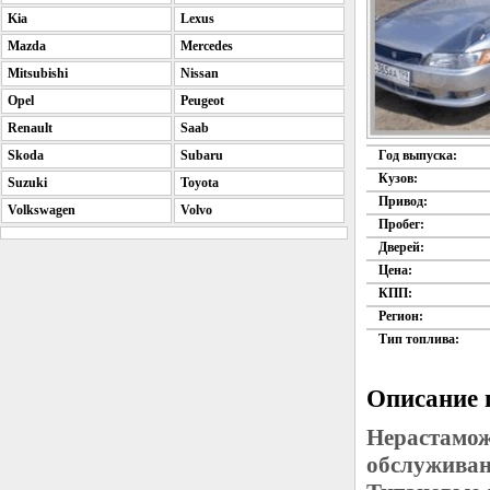
Kia
Lexus
Mazda
Mercedes
Mitsubishi
Nissan
Opel
Peugeot
Renault
Saab
Skoda
Subaru
Год выпуска:
Кузов:
Suzuki
Toyota
Привод:
Volkswagen
Volvo
Пробег:
Дверей:
Цена:
КПП:
Регион:
Тип топлива:
Описание 
Нерастамож
обслуживан