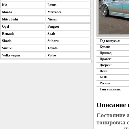
Kia
Lexus
Mazda
Mercedes
Mitsubishi
Nissan
Opel
Peugeot
Renault
Saab
Skoda
Subaru
Год выпуска:
Кузов:
Suzuki
Toyota
Привод:
Volkswagen
Volvo
Пробег:
Дверей:
Цена:
КПП:
Регион:
Тип топлива:
Описание 
Состояние 
тонировка 