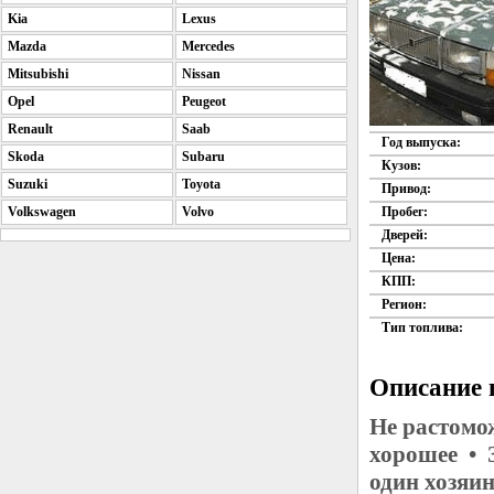
Kia
Lexus
Mazda
Mercedes
Mitsubishi
Nissan
Opel
Peugeot
Renault
Saab
Год выпуска:
Skoda
Subaru
Кузов:
Suzuki
Toyota
Привод:
Пробег:
Volkswagen
Volvo
Дверей:
Цена:
КПП:
Регион:
Тип топлива:
Описание 
Не растомо
хорошее • 
один хозяи