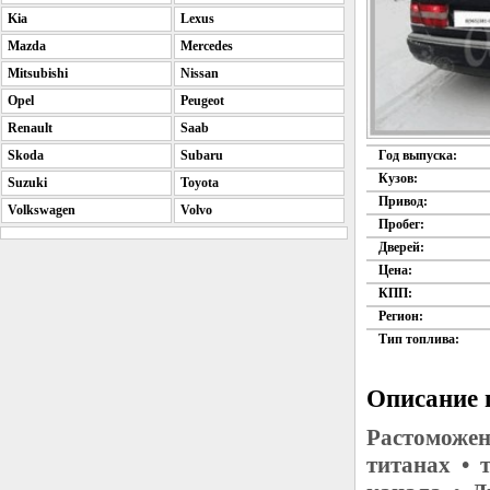
Kia
Lexus
Mazda
Mercedes
Mitsubishi
Nissan
Opel
Peugeot
Renault
Saab
Skoda
Subaru
Год выпуска:
Кузов:
Suzuki
Toyota
Привод:
Volkswagen
Volvo
Пробег:
Дверей:
Цена:
КПП:
Регион:
Тип топлива:
Описание 
Растоможен
титанах • т