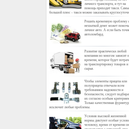
личного транспорта, и тут на
помощь приходит такси. Сам
большой плюс – такси можно заказывать круглосуточн
Решить временную проблему 
нехваткой денег может помочь
личное авто. А если быть точне
автоломбард.
Развитие практически любой
компании во многом зависит о
времени, которое будет потрач
на транспортировку товаров и
сырья.
Чтобы элементы прицепа или
полуприцепа отвечали всем
требованиям надежности и
безопасности, следует подбира
их согласно особым критериям
Только качественная фурнитур
исключит любые проблемы.
Условия высокой жизненной
нормы диктуют особые услов
человеку, время от времени о