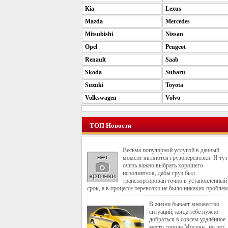
Kia
Lexus
Mazda
Mercedes
Mitsubishi
Nissan
Opel
Peugeot
Renault
Saab
Skoda
Subaru
Suzuki
Toyota
Volkswagen
Volvo
ТОП Новости
Весьма популярной услугой в данный
момент являются грузоперевозки. И тут
очень важно выбрать хорошего
исполнителя, дабы груз был
транспортирован точно в установленный
срок, а в процессе перевозки не было никаких проблем
В жизни бывает множество
ситуаций, когда тебе нужно
добраться в совсем удалённое
место города Москвы, но нет