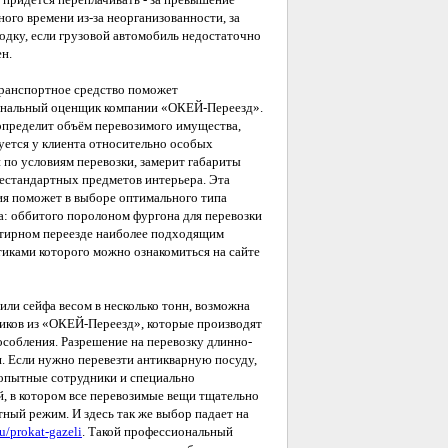
ого времени из-за неорганизованности, за
дку, если грузовой автомобиль недостаточно
н.
ранспортное средство поможет
нальный оценщик компании «ОКЕЙ-Переезд».
определит объём перевозимого имущества,
уется у клиента относительно особых
 по условиям перевозки, замерит габариты
естандартных предметов интерьера. Эта
я поможет в выборе оптимального типа
а: оббитого поролоном фургона для перевозки
артирном переезде наиболее подходящим
тиками которого можно ознакомиться на сайте
или сейфа весом в несколько тонн, возможна
иков из «ОКЕЙ-Переезд», которые производят
собления. Разрешение на перевозку длинно-
я. Если нужно перевезти антикварную посуду,
 опытные сотрудники и специально
, в котором все перевозимые вещи тщательно
ый режим. И здесь так же выбор падает на
ru/prokat-gazeli
. Такой профессиональный