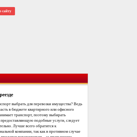
о сайту
реезде
нспорт выбрать для перевозки имущества? Ведь
асть в бюджете квартирного или офисного
занимает транспорт, поэтому выбирать
 предоставляющую подобные услуги, следует
тельно. Лучше всего обратится к
нальной компании, так как в противном случае
 придется переплачивать - за превышение