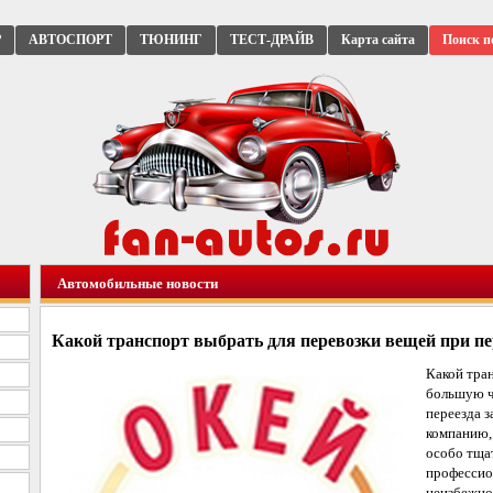
Р
АВТОСПОРТ
ТЮНИНГ
ТЕСТ-ДРАЙВ
Карта сайта
Поиск п
Автомобильные новости
Какой транспорт выбрать для перевозки вещей при пе
Какой тра
большую ч
переезда 
компанию,
особо тща
профессио
неизбежно