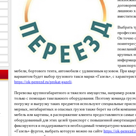
договоренн
лишнюю хо
вместителе
Выбрать т
профессио
Он точно 
поинтерес
пожеланий
крупных н
информаци
транспорт
мебели, бортового тента, автомобиля с удлиненным кузовом. При кв
вариантом будет выбор грузового такси марки «Газель», с характерис
https://ok-pereezd.ru/prokat-gazeli
.
Перевозка крупногабаритного и тяжелого имущества, например рояля 
только с помощью такелажного оборудования. Поэтому команда грузч
погрузку и выгрузку таких предметов используют специальные приспо
мерных, негабаритных и опасных грузов также берет на себя компани
.
мебель или картины, в распоряжение клиента предоставляются самые
оборудованный для этих целей транспорт с повышенной амортизацией
фиксируются и поддерживается необходимый температурно-влажностн
«Газель» фургон, выбрать которую можно на сайте
https://ok-pereezd.