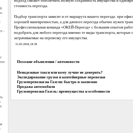
подход сможет обеспечить полную сохранность имущества и одновр
стоимость переезда.
ый
о.
Подбор транспорта зависит и от маршрута вашего переезда: при офис
хорошей маневренностью, а для дачного переезда обычно нужен тра
с
Профессиональная команда «ОКЕЙ-Переезд» с большим опытом работ
е -
подобрать для любого переезда именно те виды транспорта, которые п
затрачиваемые на перевозку его имущества.
15-03-2018, 18:30
т
Похожие объявления / автоновости
ено
Ненадежные такси или кому лучше не доверять?
Экспедирование грузов и контейнерные перевозки
Грузоперевозки на Газели: быстро и экономно
Продажа автомобиля
Грузоперевозки Газель: преимущества и особенности
ть
.
а
ия
н