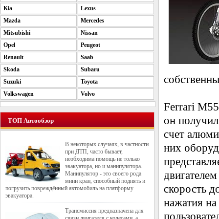
Kia
Lexus
Mazda
Mercedes
Mitsubishi
Nissan
Opel
Peugeot
Renault
Saab
Skoda
Subaru
собственны
Suzuki
Toyota
Volkswagen
Volvo
Ferrari M5
он получил
ТОП Автообзор
счет алюми
В некоторых случаях, в частности
них оборуд
при ДТП, часто бывает,
необходима помощь не только
представля
эвакуатора, но и манипулятора.
двигателем
Манипулятор - это своего рода
мини кран, способный поднять и
скорость д
погрузить повреждённый автомобиль на платформу
эвакуатора.
нажатия на
Трансмиссия предназначена для
пользовате
связи двигателя с колесами, а