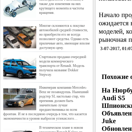
также для изменения на них
крутящего момента и частоты
вращения.
Начало про
ожидается 
Многие склоняются к покупке
моделей, к
автомобилей средней стоимости,
но приобрести его не всегда
рыночная по
позволяют средства. Однако есть
приличные авто, имеющие вполне
доступную цену.
3-07-2017, 01:0
Стартовали продажи очередной
модели коммерческого
транспорта от Renault. Модель
получила название Dokker
Stepway.
Похожие о
Инженерам компании Mercedes-
На Нюрбу
Benz не позавидуешь. Нынешний
родстер SL настолько стар, что
Audi S5
преемник должен быть
Шпионски
значительно лучше
предшественника по всем
Объявлен
фронтам. И не в последнюю очередь в том, что касается
экономичности и уровня выбросов углекислого…
Juke
Обновлен
В техническом плане в новом