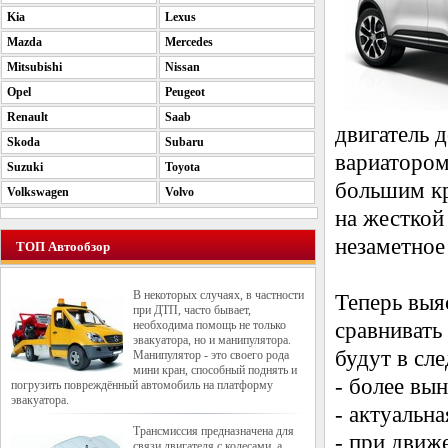
Kia
Lexus
Mazda
Mercedes
Mitsubishi
Nissan
Opel
Peugeot
Renault
Saab
двигатель 
Skoda
Subaru
вариатором
Suzuki
Toyota
большим к
Volkswagen
Volvo
на жесткой
незаметное
ТОП Автообзор
В некоторых случаях, в частности
Теперь выя
при ДТП, часто бывает,
необходима помощь не только
сравнивать
эвакуатора, но и манипулятора.
будут в сл
Манипулятор - это своего рода
мини кран, способный поднять и
- более вы
погрузить повреждённый автомобиль на платформу
эвакуатора.
- актуальн
Трансмиссия предназначена для
- при движ
связи двигателя с колесами, а