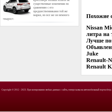
кроссовере Renault Koleos не
существенные изменения по
сравнению с его
предшественниками той же
Похожие о
марки, но все же он немного
«вырос».
Nissan Mi
литра на 
Лучше поз
Объявлен
Juke
Renault-N
Renault K
Copyright © 2012 - 2023. При копировании любых данных с сайта, гиперссылка на автомобильный портал http://