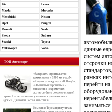
Kia
Lexus
Mazda
Mercedes
Mitsubishi
Nissan
Opel
Peugeot
Renault
Saab
Skoda
Subaru
автомобиля
Suzuki
Toyota
данные евр
Volkswagen
Volvo
систем авто
ТОП Автоспорт
отсрочки н
стандартов
«Завершить строительство
рамках инт
коммунизма к 1980-му году!»,
«Квартиру каждому к 2000-му!»,
перейти на 
«Обогнать и перегнать!» -
множество искрометных
оборудован
лозунгов было рождено в нашей
стране. Но не только мы увлекаемся утопическими
нерентабел
идеями. Джонатан Рассел, известный…
заниматься
Компания Toyota приступила к
разработке нового спорт-кара,