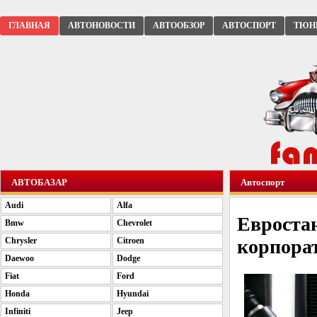
ГЛАВНАЯ
АВТОНОВОСТИ
АВТООБЗОР
АВТОСПОРТ
ТЮН
АВТОБАЗАР
Автоспорт
Audi
Alfa
Евроста
Bmw
Chevrolet
Chrysler
Citroen
корпора
Daewoo
Dodge
Fiat
Ford
Honda
Hyundai
Infiniti
Jeep