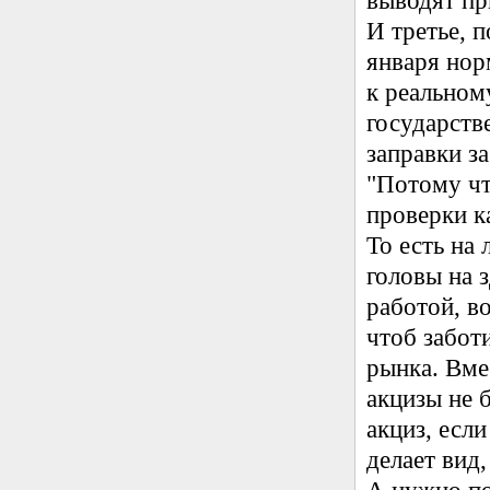
выводят при
И третье, п
января нор
к реальном
государств
заправки з
"Потому чт
проверки к
То есть на
головы на 
работой, в
чтоб забот
рынка. Вме
акцизы не б
акциз, есл
делает вид