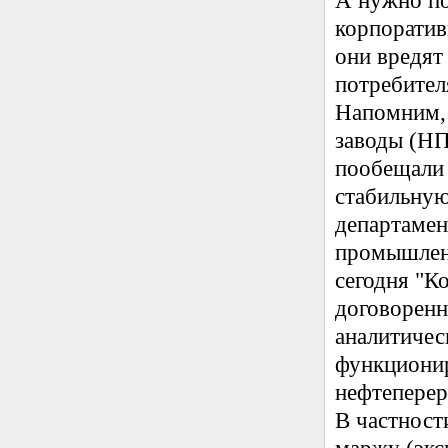
А нужно по
корпоратив
они вредят
потребител
Напомним,
заводы (НП
пообещали 
стабильную
департамен
промышлен
сегодня "К
договоренн
аналитичес
функционир
нефтепере
В частност