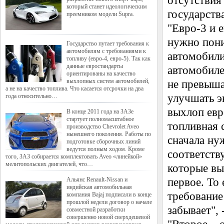
отсутствия
который станет идеологическим
государства
преемником модели Supra.
"Евро-3 и е
нужно пони
Государство путает требования к
автомобилям с требованиями к
автомобили
топливу (евро-4, евро-5). Так как
данные евростандарты
автомобиле
ориентированы на качество
выхлопных систем автомобилей,
не превыша
а не на качество топлива. Что касается отсрочки на два
улучшать э
года относительно…
выхлоп евр
В конце 2011 года на ЗАЗе
стартует полномасштабное
топливная 
производство Chevrolet Aveo
нынешнего поколения. Работы по
сначала ну
подготовке сборочных линий
ведутся полным ходом. Кроме
соответств
того, ЗАЗ собирается комплектовать Aveo «линейкой»
мелитопольских двигателей, что…
которые вы
Альянс Renault-Nissan и
первое. То 
индийская автомобильная
требование
компания Bajaj подписали в конце
прошлой недели договор о начале
забывает", 
совместной разработки
совершенно новой сверхдешевой