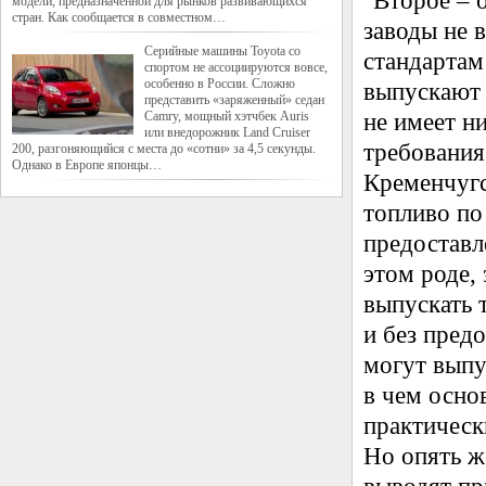
"Второе – 
модели, предназначенной для рынков развивающихся
стран. Как сообщается в совместном…
заводы не 
Cерийные машины Toyota со
стандартам 
спортом не ассоциируются вовсе,
особенно в России. Сложно
выпускают 
представить «заряженный» седан
Camry, мощный хэтчбек Auris
не имеет н
или внедорожник Land Cruiser
требования
200, разгоняющийся с места до «сотни» за 4,5 секунды.
Однако в Европе японцы…
Кременчугс
топливо по
предоставл
этом роде, 
выпускать 
и без пред
могут выпу
в чем осно
практическ
Но опять ж