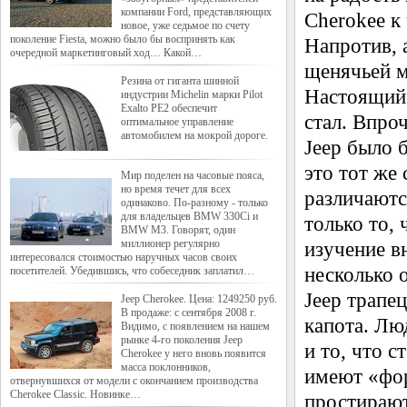
компании Ford, представляющих
Cherokee к
новое, уже седьмое по счету
поколение Fiesta, можно было бы воспринять как
Напротив, 
очередной маркетинговый ход… Какой…
щенячьей м
Резина от гиганта шинной
Настоящий 
индустрии Michelin марки Pilot
Exalto PE2 обеспечит
стал. Впроч
оптимальное управление
автомобилем на мокрой дороге.
Jeep было 
это тот же 
Мир поделен на часовые пояса,
но время течет для всех
различаютс
одинаково. По-разному - только
для владельцев BMW 330Ci и
только то, 
BMW M3. Говорят, один
миллионер регулярно
изучение в
интересовался стоимостью наручных часов своих
несколько 
посетителей. Убедившись, что собеседник заплатил…
Jeep трапе
Jeep Cherokee. Цена: 1249250 руб.
В продаже: c сентября 2008 г.
капота. Лю
Видимо, с появлением на нашем
рынке 4-го поколения Jeep
и то, что с
Cherokee у него вновь появится
масса поклонников,
имеют «фор
отвернувшихся от модели с окончанием производства
Cherokee Classic. Новинке…
простирают