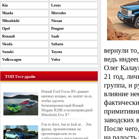
Kia
Lexus
Mazda
Mercedes
Mitsubishi
Nissan
Opel
Peugeot
Renault
Saab
Skoda
Subaru
вернули то
Suzuki
Toyota
ведь индее
Volkswagen
Volvo
Олег Калау
21 год, ли
ТОП Тест-драйв
группа, и р
Новый Ford Focus RS сражает
влияние не
наповал мощью, но хватит ли ее,
чтобы одолеть
фактически
бескомпромиссный Renault
примитивны
Megane R26R и полноприводной
Mitsubishi Evo X?
заводских 
Fun to drive, fun to look at… Эти
После чего,
фразы, произнесенные на
презентации кем-то из
на радость
«забугорных» представителей