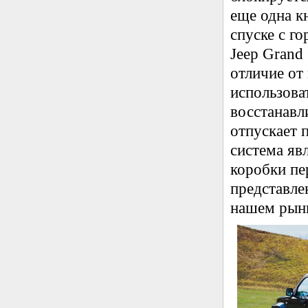
еще одна к
спуске с го
Jeep Grand 
отличие от
использова
восстанавл
отпускает 
система яв
коробки пе
представлен
нашем рынк