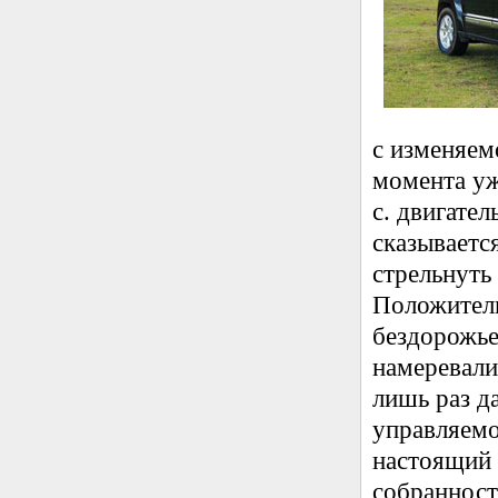
с изменяем
момента уж
с. двигател
сказываетс
стрельнуть
Положитель
бездорожье.
намеревали
лишь раз да
управляемо
настоящий 
собранност