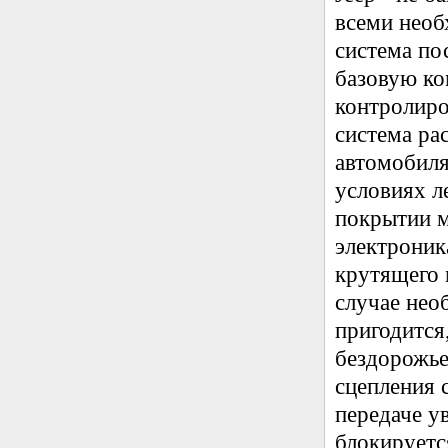
всеми необ
система пос
базовую ко
контролир
система ра
автомобиля
условиях л
покрытии м
электроник
крутящего 
случае не
пригодится
бездорожье
сцепления 
передаче у
блокируетс