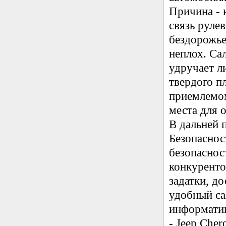
Причина - 
связь руле
бездорожье
неплох. Са
удручает л
твердого п
приемлемом
места для 
В дальней п
Безопаснос
безопасност
конкуренто
задатки, д
удобный са
информатив
- Jeep Che