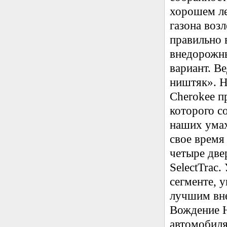
хорошем ле
газона воз
правильно 
внедорожны
вариант. Ве
ништяк». Н
Cherokee п
которого с
наших умах
свое время
четыре две
SelectTrac.
сегменте, 
лучшим вн
Вождение Н
автомобиля