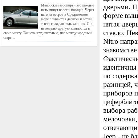
Майорский аэропорт - это каждые
дверьми. П
пять минут взлет и посадка. Через
форме вышт
него на остров в Средиземном
море вливаются десятки и сотни
пятая двер
тысяч граждан отдыхающих. Они
на неделю-другую вливаются в
стекло.
Нев
свою мечту. Так что неудивительно, что международный
старт…
Nitro напр
знакомстве
Фактически
идентичны 
по содержа
разницей, 
приборов п
циферблато
выбора раб
мелочовки,
отвечающий
Jeep - не 